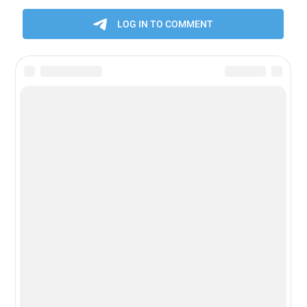
Новости из мира гаджетов и
технологий
РЕКЛАМА:
mobiltelefon.ru@gmail.com
© 2006-2026 mt.today \ mobiltelefon.ru. Все права
защищены. Использование материалов с сайта
разрешено при указании ссылки на данный ресурс.