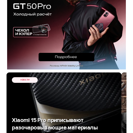
НОВОСТИ
То
см
Xiaomi 15 Pro приписывают
Sa
разочаровывающие материалы