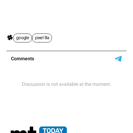
google
pixel 8a