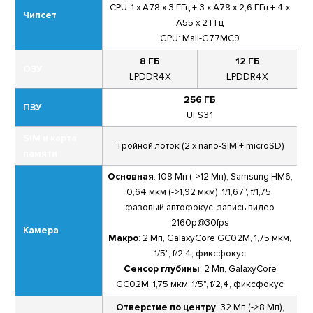
CPU: 1 x A78 x 3 ГГц + 3 x A78 x 2,6 ГГц + 4 x
Чипсет
A55 x 2 ГГц
GPU: Mali-G77MC9
8 ГБ
12 ГБ
ОЗУ
LPDDR4X
LPDDR4X
256 ГБ
ПЗУ
UFS3.1
SIM и карта
Тройной лоток (2 x nano-SIM + microSD)
памяти
Основная
: 108 Мп (->12 Мп), Samsung HM6,
0,64 мкм (->1,92 мкм), 1/1,67", f/1,75,
фазовый автофокус, запись видео
2160p@30fps
Камера
Макро
: 2 Мп, GalaxyCore GC02M, 1,75 мкм,
1/5", f/2,4, фиксфокус
Сенсор глубины
: 2 Мп, GalaxyCore
GC02M, 1,75 мкм, 1/5", f/2,4, фиксфокус
Отверстие по центру
, 32 Мп (->8 Мп),