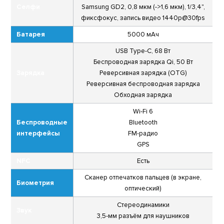
Селфи
Samsung GD2, 0,8 мкм (->1,6 мкм), 1/3,4",
фиксфокус, запись видео 1440p@30fps
Батарея
5000 мАч
USB Type-C, 68 Вт
Беспроводная зарядка Qi, 50 Вт
Зарядка
Реверсивная зарядка (OTG)
Реверсивная беспроводная зарядка
Обходная зарядка
Wi-Fi 6
Беспроводные
Bluetooth
интерфейсы
FM-радио
GPS
NFC
Есть
Сканер отпечатков пальцев (в экране,
Биометрия
оптический)
Стереодинамики
Звук
3,5-мм разъём для наушников