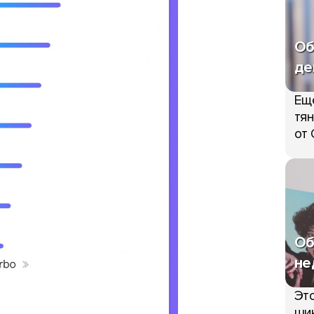
Об
де
Ещ
тян
от 
Об
не
Это
шик