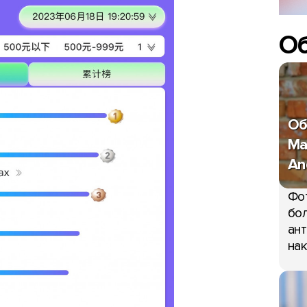
О
Об
Ma
An
Фо
бол
ант
нак