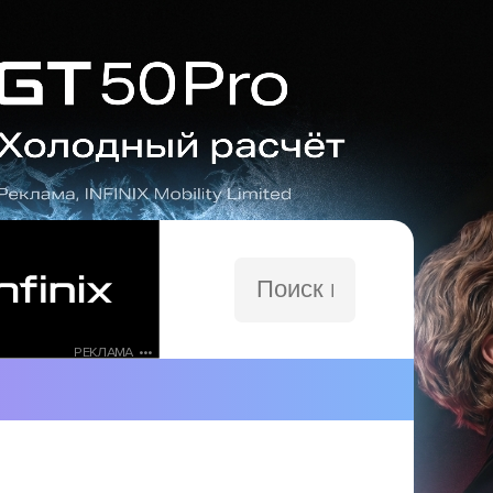
Поиск
по
сайту
РЕКЛАМА •••