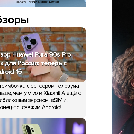
бзоры
зор Huawei Pura 90s Pro
x для России: теперь с
droid 16
тоимбочка с сенсором телезума
ьше, чем у Vivo и Xiaomi! А ещё с
ибликовым экраном, eSIM и,
онец-то, свежим Android!