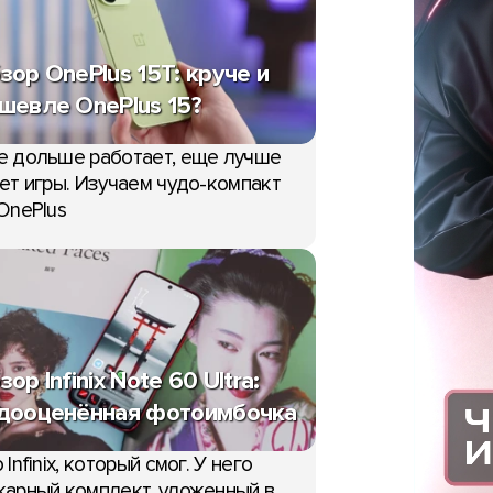
зор OnePlus 15T: круче и
шевле OnePlus 15?
е дольше работает, еще лучше
ет игры. Изучаем чудо-компакт
OnePlus
зор Infinix Note 60 Ultra:
дооценённая фотоимбочка
 Infinix, который смог. У него
арный комплект, уложенный в