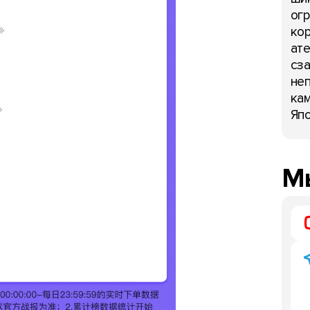
огр
кор
ате
сза
неп
кам
Япо
Мы