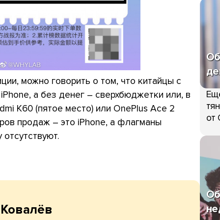
Об
де
иции, можно говорить о том, что китайцы с
Ещ
Phone, а без денег – сверхбюджетки или, в
тян
mi K60 (пятое место) или OnePlus Ace 2
от 
еров продаж – это iPhone, а флагманы
у отсутствуют.
Об
не
 Ковалёв