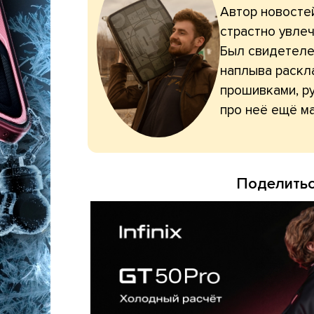
Автор новостей
страстно увлеч
Был свидетелем
наплыва раскл
прошивками, ру
про неё ещё ма
Поделитьс