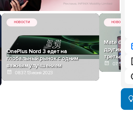
НОВОСТИ
НОВОСТИ
Mate 60 Pro
других: гр
OnePlus Nord 3 едет на
третьего к
глобальный рынок с одним
07:54, 13 
важным улучшением
08:37, 13 июня 2023