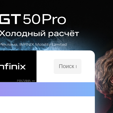
Поиск
по
сайту
РЕКЛАМА •••