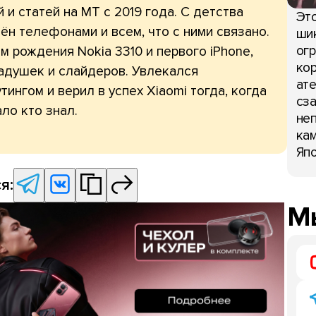
 и статей на МТ с 2019 года. С детства
Это
ён телефонами и всем, что с ними связано.
шик
огр
 рождения Nokia 3310 и первого iPhone,
кор
адушек и слайдеров. Увлекался
ате
тингом и верил в успех Xiaomi тогда, когда
сза
ло кто знал.
неп
кам
Япо
я:
Мы