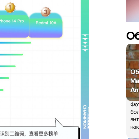
О
Об
Ma
An
Фо
бол
ант
нак