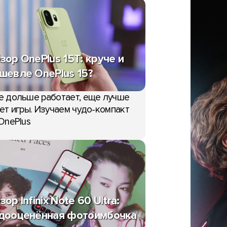
зор OnePlus 15T: круче и
шевле OnePlus 15?
е дольше работает, еще лучше
ет игры. Изучаем чудо-компакт
OnePlus
зор Infinix Note 60 Ultra:
дооценённая фотоимбочка