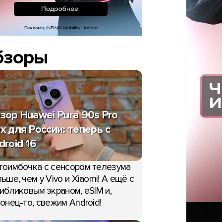
бзоры
зор Huawei Pura 90s Pro
x для России: теперь с
droid 16
тоимбочка с сенсором телезума
ьше, чем у Vivo и Xiaomi! А ещё с
ибликовым экраном, eSIM и,
онец-то, свежим Android!