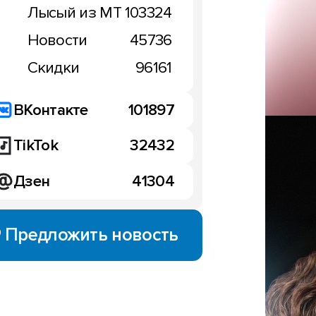
Лысый из МТ
103324
Новости
45736
НОВОСТИ
Скидки
96161
, Find N3 и куча
ВКонтакте
101897
ядущие новинки
Наигрались: подэкранн
вартала
TikTok
32432
фронталки вышли из м
июня 2023
14:56, 12 июня 2023
Дзен
41304
Предложить новость