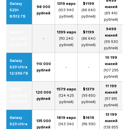
8499
Galaxy
1319 евро
$1199
98 000
юаней
S23+
(103 940
(86 640
рублей
(89 410
8/512 ГБ
рублей)
рублей)
рублей)
9499
Galaxy
1399 евро
$1199
юаней
S23 Ultra
-
(110 240
(86 640
(99 930
8/256 ГБ
рублей)
рублей)
рублей)
10 199
Galaxy
110 000
юаней
S23 Ultra
-
-
рублей
(107 295
12/256 ГБ
рублей)
11 199
Galaxy
1579 евро
$1379
120 000
юаней
S23 Ultra
(124 425
(99 650
рублей
(117 815
12/512 ГБ
рублей)
рублей)
рублей)
13 199
Galaxy
1819 евро
$1619
135 000
юаней
S23 Ultra
(143 340
(116 990
рублей
(138 855