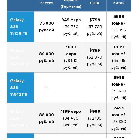
Россия
США
Китай
(Германия)
5699
Galaxy
949 евро
$799
75 000
юаней
S23
(74 780
(57 735
рублей
(59 955
8/128 ГБ
рублей)
рублей)
рублей)
1009
6199
Galaxy
$859
80 000
евро
юаней
S23
(62 070
рублей
(79 510
(65 215
8/256 ГБ
рублей)
рублей)
рублей)
6999
Galaxy
юаней
S23
-
-
-
(73 630
8/512 ГБ
рублей)
7499
Galaxy
1199 евро
$999
88 000
юаней
S23+
(94 480
(72 190
рублей
(78 890
8/256 ГБ
рублей)
рублей)
рублей)