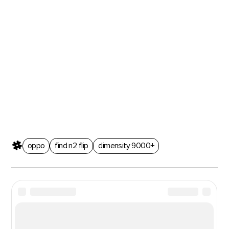
oppo
find n2 flip
dimensity 9000+