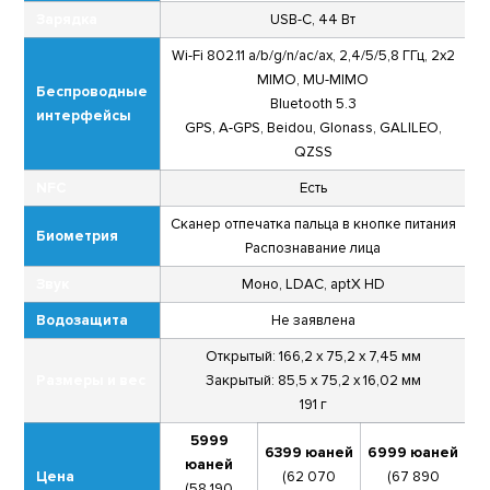
Зарядка
USB-C, 44 Вт
Wi-Fi 802.11 a/b/g/n/ac/ax, 2,4/5/5,8 ГГц, 2x2
MIMO, MU-MIMO
Беспроводные
Bluetooth 5.3
интерфейсы
GPS, A-GPS, Beidou, Glonass, GALILEO,
QZSS
NFC
Есть
Сканер отпечатка пальца в кнопке питания
Биометрия
Распознавание лица
Звук
Моно, LDAC, aptX HD
Водозащита
Не заявлена
Открытый: 166,2 х 75,2 х 7,45 мм
Размеры и вес
Закрытый: 85,5 х 75,2 х 16,02 мм
191 г
5999
6399 юаней
6999 юаней
юаней
Цена
(62 070
(67 890
(58 190