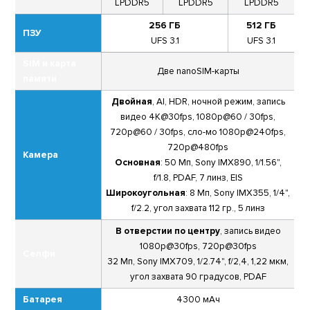
LPDDR5
LPDDR5
LPDDR5
256 ГБ
512 ГБ
ПЗУ
UFS 3.1
UFS 3.1
SIM и карта
Две nanoSIM-карты
памяти
Двойная
, AI, HDR, ночной режим, запись
видео 4К@30fps, 1080р@60 / 30fps,
720p@60 / 30fps, сло-мо 1080р@240fps,
720p@480fps
Камера
Основная
: 50 Мп, Sony IMX890, 1/1.56",
f/1.8, PDAF, 7 линз, EIS
Широкоугольная
: 8 Мп, Sony IMX355, 1/4",
f/2.2, угол захвата 112 гр., 5 линз
В отверстии по центру
, запись видео
1080р@30fps, 720p@30fps
Селфи
32 Мп, Sony IMX709, 1/2.74", f/2,4, 1,22 мкм,
угол захвата 90 градусов, PDAF
Батарея
4300 мАч