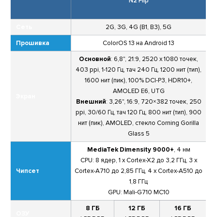
N2 Flip
Сеть
2G, 3G, 4G (B1, B3), 5G
Прошивка
ColorOS 13 на Android 13
Основной
: 6,8", 21:9, 2520 x 1080 точек,
403 ppi, 1-120 Гц, тач 240 Гц, 1200 нит (тип),
1600 нит (пик), 100% DCI-P3, HDR10+,
AMOLED E6, UTG
Экран
Внешний
: 3,26", 16:9, 720×382 точек, 250
ppi, 30/60 Гц, тач 120 Гц, 800 нит (тип), 900
нит (пик), AMOLED, стекло Corning Gorilla
Glass 5
MediaTek Dimensity 9000+
, 4 нм
CPU: 8 ядер, 1 x Cortex-X2 до 3,2 ГГц, 3 x
Чипсет
Cortex-A710 до 2,85 ГГц, 4 x Cortex-A510 до
1,8 ГГц
GPU: Mali-G710 MC10
8 ГБ
12 ГБ
16 ГБ
ОЗУ