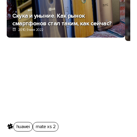
Скука и уныние. Как рынок
Sa
смартфонов стал таким, как сейчас?
Ap
20:10, 9 мая 2022
huawei
mate xs 2