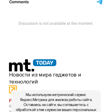
Новости из мира гаджетов и
технологий
Мы используем метрический сервис
Яндекс.Метрика для анализа работы сайта.
РЕКЛАМА:
mobiltelefon.ru@gmail.com
Оставаясь на сайте, вы соглашаетесь с
© 2006-2026 mt.today \ mobiltelefon.ru. Все права
обработкой этим сервисом ваших персональных
защищены. Использование материалов с сайта