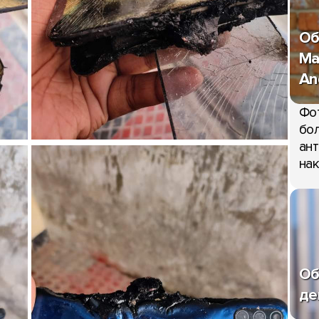
Об
Ma
An
Фо
бол
ант
нак
Об
де