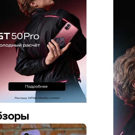
бзоры