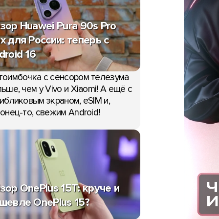
зор Huawei Pura 90s Pro
x для России: теперь с
droid 16
тоимбочка с сенсором телезума
ьше, чем у Vivo и Xiaomi! А ещё с
ибликовым экраном, eSIM и,
онец-то, свежим Android!
зор OnePlus 15T: круче и
шевле OnePlus 15?