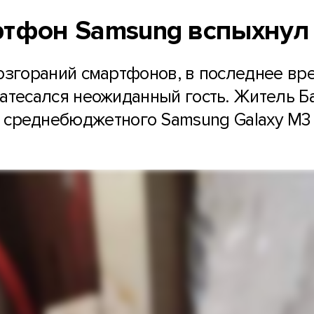
тфон Samsung вспыхнул 
озгораний смартфонов, в последнее в
затесался неожиданный гость. Житель Б
среднебюджетного Samsung Galaxy M3