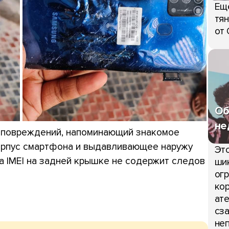
Ещ
тян
от 
Об
не
р повреждений, напоминающий знакомое
орпус смартфона и выдавливающее наружу
Это
а IMEI на задней крышке не содержит следов
шик
огр
кор
ате
сза
неп