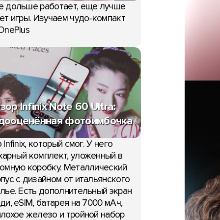
е дольше работает, еще лучше
ет игры. Изучаем чудо-компакт
OnePlus
зор Infinix Note 60 Ultra:
дооценённая фотоимбочка
 Infinix, который смог. У него
арный комплект, уложенный в
омную коробку. Металлический
пус с дизайном от итальянского
лье. Есть дополнительный экран
ди, eSIM, батарея на 7000 мАч,
лохое железо и тройной набор