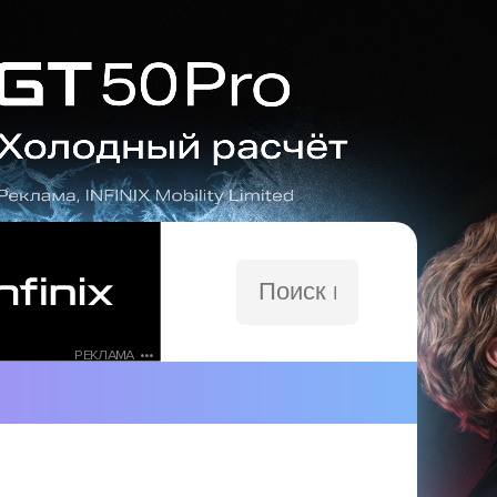
Поиск
по
сайту
РЕКЛАМА •••