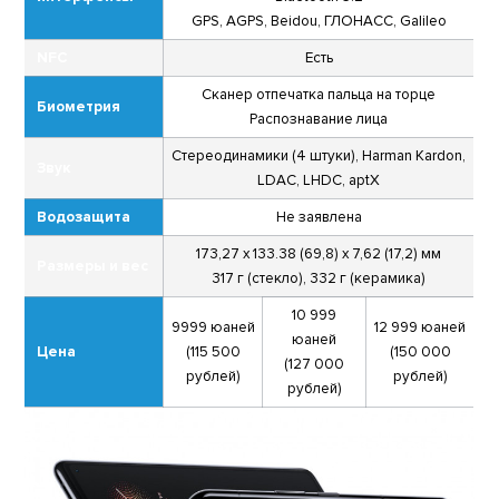
GPS, AGPS, Beidou, ГЛОНАСС, Galileo
NFC
Есть
Сканер отпечатка пальца на торце
Биометрия
Распознавание лица
Стереодинамики (4 штуки), Harman Kardon,
Звук
LDAC, LHDC, aptX
Водозащита
Не заявлена
173,27 x 133.38 (69,8) x 7,62 (17,2) мм
Размеры и вес
317 г (стекло), 332 г (керамика)
10 999
9999 юаней
12 999 юаней
юаней
Цена
(115 500
(150 000
(127 000
рублей)
рублей)
рублей)