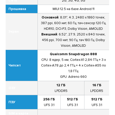
Сеть
2G, 3G, 4G, 5G
Прошивка
MIUI 12.5 на базе Android 11
Основной
: 8,01", 4:3, 2480 x 1860 точек,
387 ppi, 600 нит, 60 Гц, тач-сенсор 120 Гц,
HDR10, DCI-P3, Dolby Vision, AMOLED
Экран
Внешний
: 6,52", 27:9, 2520 x 840 точек,
456 ppi, 700 нит, 90 Гц, тач 180 Гц, Dolby
Vision, AMOLED
Qualcomm Snapdragon 888
CPU: 8 ядер, 5 нм, Cortex-X1 2,84 ГГц + 3 x
Чипсет
Cortex-A78 до 2,4 ГГц + 4 x Cortex-A55 по
1,8 ГГц
GPU: Adreno 660
12 ГБ
16 ГБ
ОЗУ
LPDDR5
LPDDR5
256 ГБ
512 ГБ
512 ГБ
ПЗУ
UFS 3.1
UFS 3.1
UFS 3.1
SIM и карта