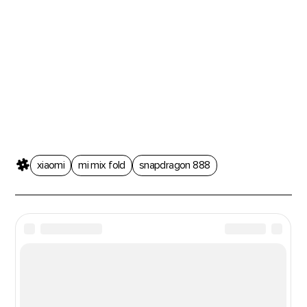
xiaomi
mi mix fold
snapdragon 888