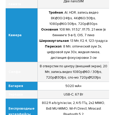
Две nanoSIM
памяти
Тройная
, AI, HDR, запись видео
8К@30/24fps, 4K@60/30fps,
1080p@60/30fps, 720p@30ps
Основная
: 108 Мп, 1/1.52", f/1.75, 2.1 мкм (в
Камера
биннинге 9-в-1), OIS, 7 линз
Широкоугольная
: 13 Мп, f/2.4, 123 градуса
Перископ
: 8 Мп, оптический зум 3x,
цифровой зум 30x, жидкая линза,
дистанция фокусировки 3 см
В отверстии по центру (внешний экран), 20
Селфи
Мп, запись видео 1080р@60 / 30fps,
720p@30fps, сло-мо 720р@120fps
Батарея
5020 мАч
Зарядка
USB-C, 67 Вт
802.11 a/b/g/n/ac/ax, 2,4/5 ГГц, 2x2 MIMO,
Беспроводные
8x8 MU-MIMO, Wi-Fi Direct, Miracast
интерфейсы
Bluetooth 5.2