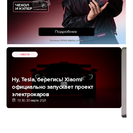
НОВОСТИ
Ну, Tesla, берегись! Xiaomi
официально запускает проект
электрокаров
Ск
13:30, 30 марта 2021
во