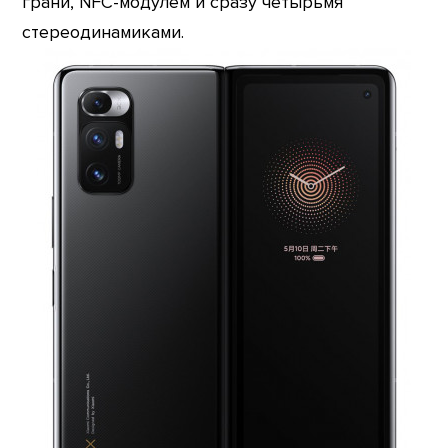
грани, NFC-модулем и сразу четырьмя
стереодинамиками.