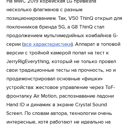
На MWC 2019 корейская LG привезла
несколько флагманов с разным
позиционированием. Так, V50 ThinQ открыл для
поклонников бренда 5G, а G8 ThinQ стал
продолжением мультимедийных комбайнов G-
серии (
все характеристики
). Аппарат в топовой
версии с тройной камерой попал на тест к
JerryRigEverything, который не только провел
свои традиционные тесты на прочность, но и
продемонстрировал основные «фишки»
устройства: жестовое управление через ToF-
фронталку Air Motion, распознавание ладони
Hand ID и динамик в экране Crystal Sound
Screen. По словам автора, технологии очень
интересные, хотя работают не идеально на