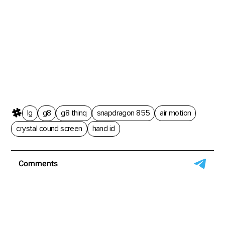
lg
g8
g8 thinq
snapdragon 855
air motion
crystal cound screen
hand id