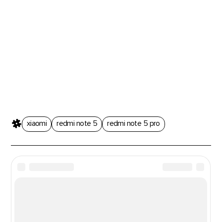
xiaomi
redmi note 5
redmi note 5 pro
Новости из мира гаджетов и