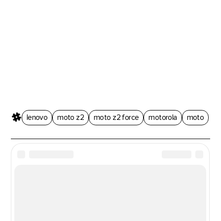
lenovo
moto z2
moto z2 force
motorola
moto
Новости из мира гаджетов и
технологий