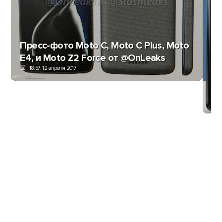
Пресс-фото Moto C, Moto C Plus, Moto
E4, и Moto Z2 Force от @OnLeaks
18:57, 12 апреля 2017
Mo
б