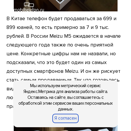
В Китае телефон будет продаваться за 699 и
899 юаней, то есть примерно за 7 и 9 тыс.
рублей. В России Meizu M5 ожидается в начале
следующего года также по очень приятной
цене. Конкретные цифры нам не назвали, но
подсказали, что это будет один из самых
доступных смартфонов Meizu. И он же рискует
стать самым продаваемым. Так что готовьтесь
Мы используем метрический сервис
видеть на улицах нашей страны тут и там
Яндекс.Метрика для анализа работы сайта.
людей с разноцветными M5. Телефончик и
Оставаясь на сайте, вы соглашаетесь с
обработкой этим сервисом ваших персональных
правда хорош за свои деньги.
данных.
Я согласен