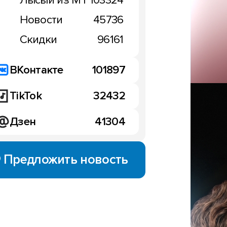
Лысый из МТ
103324
Новости
45736
Скидки
96161
ВКонтакте
101897
TikTok
32432
Дзен
41304
Предложить новость