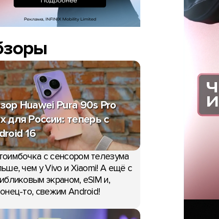
бзоры
зор Huawei Pura 90s Pro
x для России: теперь с
droid 16
тоимбочка с сенсором телезума
ьше, чем у Vivo и Xiaomi! А ещё с
ибликовым экраном, eSIM и,
онец-то, свежим Android!