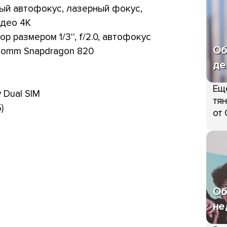
ый автофокус, лазерный фокус,
идео 4K
р размером 1/3'', f/2.0, автофокус
Об
lcomm Snapdragon 820
де
Ещ
 Dual SIM
тян
)
от 
Об
не