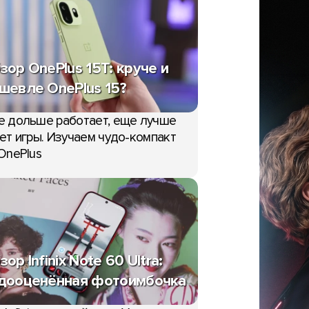
зор OnePlus 15T: круче и
шевле OnePlus 15?
е дольше работает, еще лучше
ет игры. Изучаем чудо-компакт
OnePlus
зор Infinix Note 60 Ultra:
дооценённая фотоимбочка