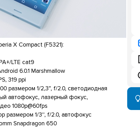
eria X Compact (F5321):
A+/LTE cat9
ndroid 6.0.1 Marshmallow
PS, 319 ppi
0 размером 1/2,3”, f/2.0, светодиодная
ый автофокус, лазерный фокус,
идео 1080р@60fps
 размером 1/3'', f/2.0, автофокус
lcomm Snapdragon 650