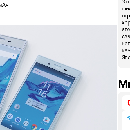
Это
 мАч
шик
огр
кор
ате
сза
неп
кам
Япо
Мы