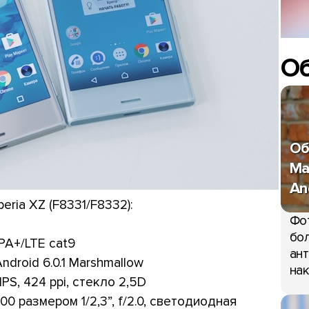
О
Об
Ma
An
ria XZ (F8331/F8332):
Фо
бол
A+/LTE cat9
ант
ndroid 6.0.1 Marshmallow
нак
IPS, 424 ppi, стекло 2,5D
0 размером 1/2,3”, f/2.0, светодиодная