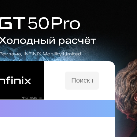
Поиск
по
сайту
РЕКЛАМА •••