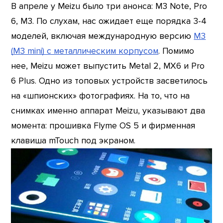
В апреле у Meizu было три анонса: M3 Note, Pro
6, M3. По слухам, нас ожидает еще порядка 3-4
моделей, включая международную версию
M3
(M3 mini) с металлическим корпусом
. Помимо
нее, Meizu может выпустить Metal 2, MX6 и Pro
6 Plus. Одно из топовых устройств засветилось
на «шпионских» фотографиях. На то, что на
снимках именно аппарат Meizu, указывают два
момента: прошивка Flyme OS 5 и фирменная
клавиша mTouch под экраном.