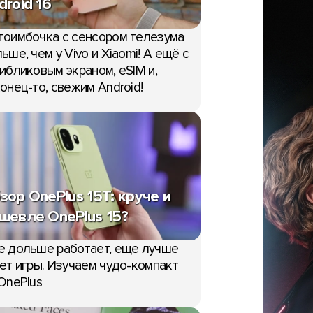
droid 16
тоимбочка с сенсором телезума
ьше, чем у Vivo и Xiaomi! А ещё с
ибликовым экраном, eSIM и,
онец-то, свежим Android!
зор OnePlus 15T: круче и
шевле OnePlus 15?
е дольше работает, еще лучше
ет игры. Изучаем чудо-компакт
OnePlus