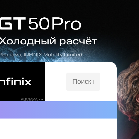
Поиск
по
сайту
РЕКЛАМА •••