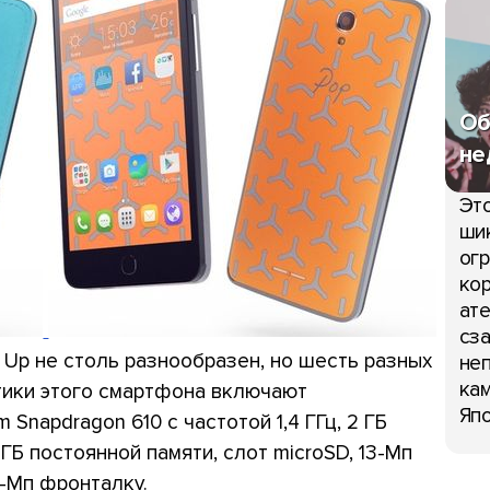
Об
не
Это
шик
огр
кор
ате
сза
 Up не столь разнообразен, но шесть разных
неп
кам
тики этого смартфона включают
Япо
napdragon 610 с частотой 1,4 ГГц, 2 ГБ
 ГБ постоянной памяти, слот microSD, 13-Мп
5-Мп фронталку.