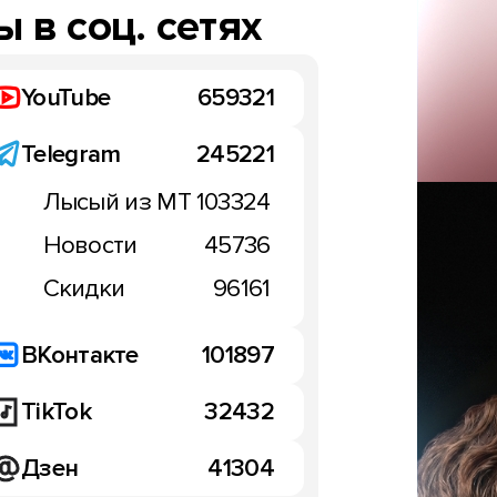
 в соц. сетях
YouTube
659321
Telegram
245221
Лысый из МТ
103324
Новости
45736
Скидки
96161
ВКонтакте
101897
TikTok
32432
Дзен
41304