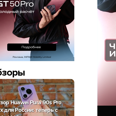
бзоры
зор Huawei Pura 90s Pro
x для России: теперь с