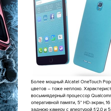
Более мощный Alcatel OneTouch Pop
цветов – тоже неплохо. Характерис
восьмиядерный процессор Qualcomm S
оперативной памяти, 5" HD-экран, 16
заднюю камеру с апертурой f/2,0 и 