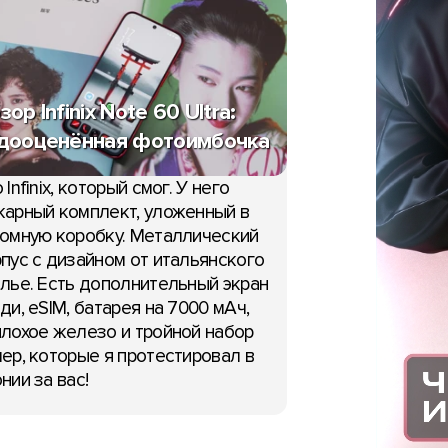
зор Infinix Note 60 Ultra:
дооценённая фотоимбочка
 Infinix, который смог. У него
арный комплект, уложенный в
омную коробку. Металлический
пус с дизайном от итальянского
лье. Есть дополнительный экран
ди, eSIM, батарея на 7000 мАч,
лохое железо и тройной набор
ер, которые я протестировал в
нии за вас!