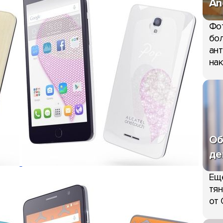
An
Фо
бол
ант
нак
Об
де
Ещ
тян
от 