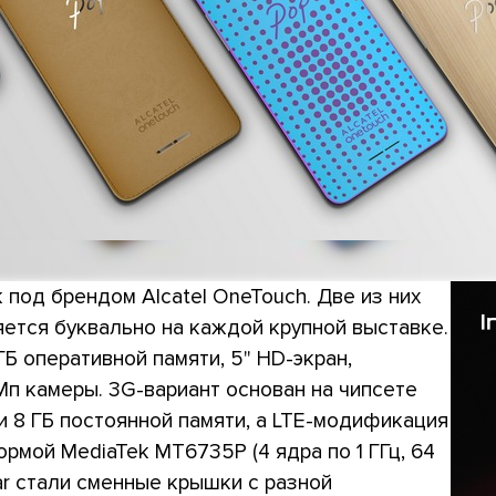
 под брендом Alcatel OneTouch. Две из них
яется буквально на каждой крупной выставке.
 ГБ оперативной памяти, 5" HD-экран,
Мп камеры. 3G-вариант основан на чипсете
 и 8 ГБ постоянной памяти, а LTE-модификация
мой MediaTek MT6735P (4 ядра по 1 ГГц, 64
ar стали сменные крышки с разной