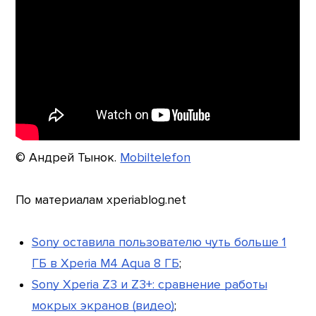
© Андрей Тынок.
Mobiltelefon
По материалам xperiablog.net
Sony оставила пользователю чуть больше 1
ГБ в Xperia M4 Aqua 8 ГБ
;
Sony Xperia Z3 и Z3+: сравнение работы
мокрых экранов (видео)
;