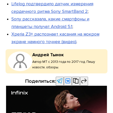
Lifelog подтвердило датчик измерения
сердечного ритма Sony SmartBand 2
;
Sony рассказала, какие смартфоны и
планшеты получат Android 5.1
;
Xperia Z3+ распознает касания на мокром
экране намного точнее (видео)
.
Андрей Тынок
Автор МТ с 2013 года по 2017 год. Пишу
новости, обзоры.
Поделиться: