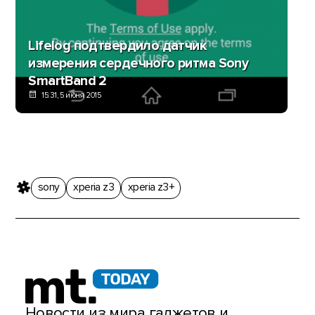
Lifelog подтвердило датчик
измерения сердечного ритма Sony
SmartBand 2
15:31, 5 июня 2015
sony
xperia z3
xperia z3+
Новости из мира гаджетов и