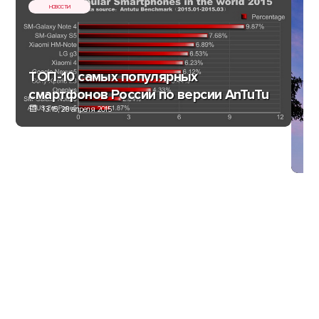
НОВОСТИ
ТОП-10 самых популярных
смартфонов России по версии AnTuTu
So
13:15, 28 апреля 2015
Mo
с