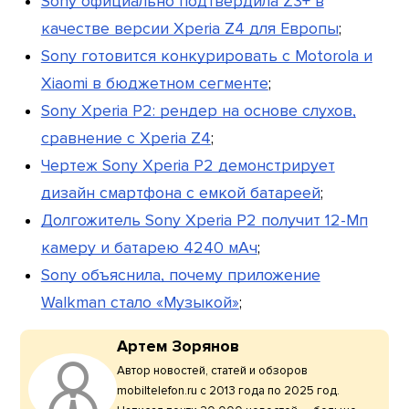
Sony официально подтвердила Z3+ в
качестве версии Xperia Z4 для Европы
;
Sony готовится конкурировать с Motorola и
Xiaomi в бюджетном сегменте
;
Sony Xperia P2: рендер на основе слухов,
сравнение с Xperia Z4
;
Чертеж Sony Xperia P2 демонстрирует
дизайн смартфона с емкой батареей
;
Долгожитель Sony Xperia P2 получит 12-Мп
камеру и батарею 4240 мАч
;
Sony объяснила, почему приложение
Walkman стало «Музыкой»
;
Артем Зорянов
Автор новостей, статей и обзоров
mobiltelefon.ru с 2013 года по 2025 год.