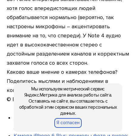
хотя голос впередистоящих людей
обрабатывается нормально (вероятно, так
настроены микрофоны – акцентировать
внимание на то, что спереди). У Note 4 аудио
идет в высококачественном стерео с
достойным разделением каналов и корректным
захватом голоса со всех сторон.
Каково ваше мнение о камерах телефонов?
Поделитесь мыслями и наблюдениями в
Мы используем метрический сервис
комментариях.
Яндекс.Метрика для анализа работы сайта.
© Евгений Макаров.
Mobiltelefon
Оставаясь на сайте, вы соглашаетесь с
обработкой этим сервисом ваших персональных
данных.
Обзор Samsung Galaxy Note 4: блокнот в
Я согласен
металлической обложке
;
Камера iPhone 6 Plus: примеры фото и видео
;