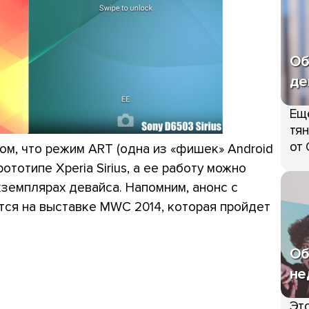
Об
де
Ещ
тян
от 
том, что режим ART (одна из «фишек» Android
рототипе Xperia Sirius, а ее работу можно
кземплярах девайса. Напомним, анонс с
тся на выставке MWC 2014, которая пройдет
Об
не
Это