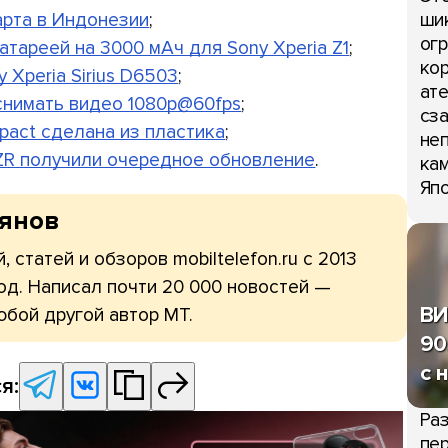
арта в Индонезии
;
шик
огр
атареей на 3000 мАч для Sony Xperia Z1
;
кор
Xperia Sirius D6503
;
ате
т снимать видео 1080р@60fps
;
сза
mpact сделана из пластика
;
неп
ia ZR получили очередное обновление
.
кам
Япо
рянов
, статей и обзоров mobiltelefon.ru с 2013
од. Написал почти 20 000 новостей —
ВИ
юбой другой автор МТ.
90
с 
я:
Раз
пер