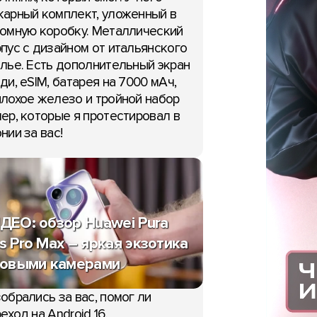
арный комплект, уложенный в
омную коробку. Металлический
пус с дизайном от итальянского
лье. Есть дополнительный экран
ди, eSIM, батарея на 7000 мАч,
лохое железо и тройной набор
ер, которые я протестировал в
нии за вас!
ДЕО: обзор Huawei Pura
s Pro Max – яркая экзотика
новыми камерами
обрались за вас, помог ли
еход на Android 16.