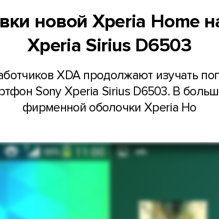
вки новой Xperia Home н
Xperia Sirius D6503
ботчиков XDA продолжают изучать поп
фон Sony Xperia Sirius D6503. В больш
фирменной оболочки Xperia Ho