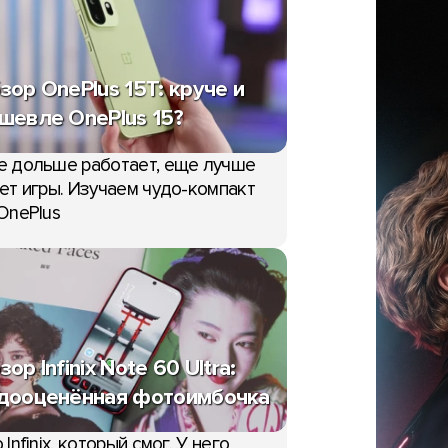
зор OnePlus 15T: круче и
шевле OnePlus 15?
е дольше работает, еще лучше
ет игры. Изучаем чудо-компакт
OnePlus
зор Infinix Note 60 Ultra:
дооценённая фотоимбочка
 Infinix, который смог. У него