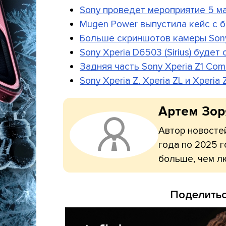
Sony проведет мероприятие 5 м
Mugen Power выпустила кейс с б
Больше скриншотов камеры Sony 
Sony Xperia D6503 (Sirius) буде
Задняя часть Sony Xperia Z1 Co
Sony Xperia Z, Xperia ZL и Xper
Артем Зо
Автор новостей
года по 2025 г
больше, чем л
Поделитьс