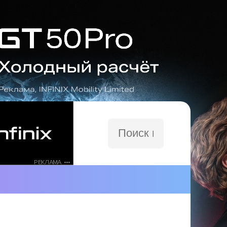
Поиск
по
сайту
РЕКЛАМА •••