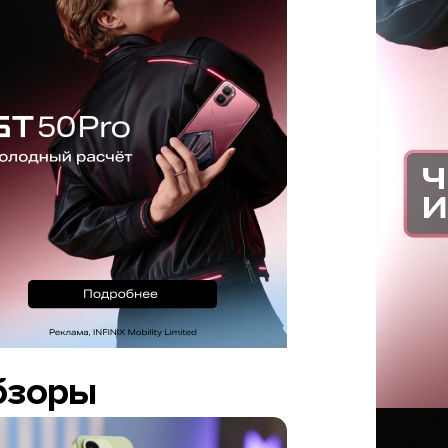
бзоры