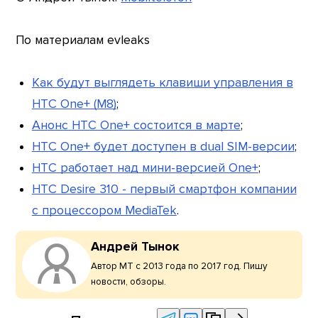
По материалам evleaks
Как будут выглядеть клавиши управления в
HTC One+ (M8)
;
Анонс HTC One+ состоится в марте
;
HTC One+ будет доступен в dual SIM-версии
;
HTC работает над мини-версией One+
;
HTC Desire 310 - первый смартфон компании
с процессором MediaTek
.
Андрей Тынок
Автор МТ с 2013 года по 2017 год. Пишу
новости, обзоры.