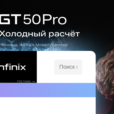
Поиск
по
сайту
РЕКЛАМА •••