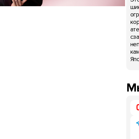
шик
огр
кор
ате
сза
неп
кам
Япо
Мы