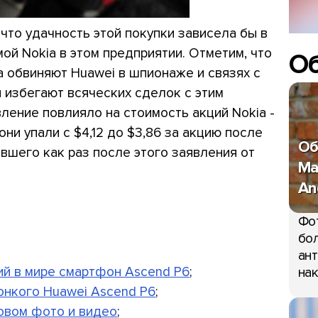
что удачность этой покупки зависела бы в
ой Nokia в этом предприятии. Отметим, что
О
 обвиняют Huawei в шпионаже и связях с
и избегают всяческих сделок с этим
ление повлияло на стоимость акций Nokia -
ни упали с $4,12 до $3,86 за акцию после
Об
авшего как раз после этого заявления от
Ma
An
Фо
бол
ант
ий в мире смартфон Ascend P6
;
нак
нкого Huawei Ascend P6
;
новом фото и видео
;