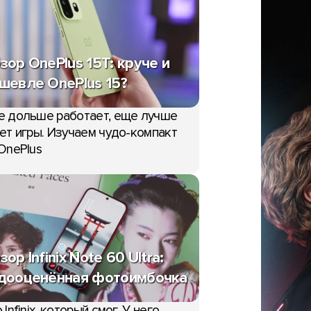
зор OnePlus 15T: круче и
шевле OnePlus 15?
е дольше работает, еще лучше
ет игры. Изучаем чудо-компакт
OnePlus
зор Infinix Note 60 Ultra:
дооценённая фотоимбочка
 Infinix, который смог. У него