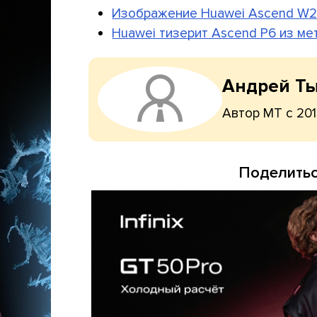
Изображение Huawei Ascend W2
Huawei тизерит Ascend P6 из ме
Андрей Т
Автор МТ с 201
Поделитьс