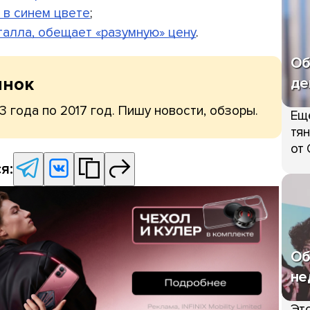
 в синем цвете
;
талла, обещает «разумную» цену
.
Об
ынок
де
3 года по 2017 год. Пишу новости, обзоры.
Ещ
тян
от 
я:
Об
не
Это