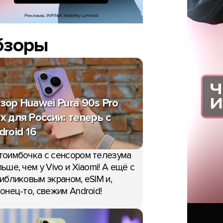
бзоры
зор Huawei Pura 90s Pro
x для России: теперь с
droid 16
тоимбочка с сенсором телезума
ьше, чем у Vivo и Xiaomi! А ещё с
ибликовым экраном, eSIM и,
онец-то, свежим Android!