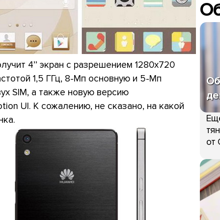
О
олучит 4’’ экран с разрешением 1280x720
стотой 1,5 ГГц, 8-Мп основную и 5-Мп
Об
х SIM, а также новую версию
де
on UI. К сожалению, не сказано, на какой
Ещ
нка.
тян
от 