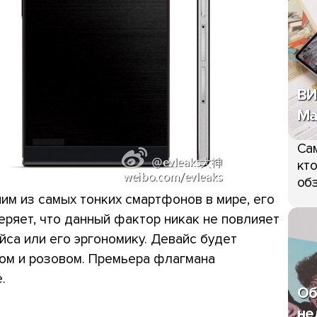
ВИ
Ma
Сам
кто
обз
им из самых тонких смартфонов в мире, его
веряет, что данный фактор никак не повлияет
са или его эргономику. Девайс будет
елом и розовом. Премьера флагмана
.
Об
не