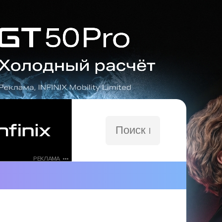
Поиск
по
сайту
РЕКЛАМА •••