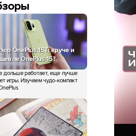
бзоры
зор OnePlus 15T: круче и
шевле OnePlus 15?
е дольше работает, еще лучше
ет игры. Изучаем чудо-компакт
OnePlus