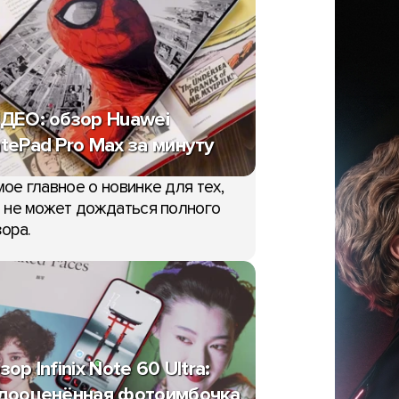
ДЕО: обзор Huawei
tePad Pro Max за минуту
ое главное о новинке для тех,
 не может дождаться полного
ора.
зор Infinix Note 60 Ultra:
дооценённая фотоимбочка