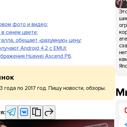
Это
шик
новом фото и видео
;
огр
кор
 в синем цвете
;
ате
талла, обещает «разумную» цену
;
сза
олучают Android 4.2 с EMUI
;
неп
ображения Huawei Ascend P6
.
кам
Япо
ынок
3 года по 2017 год. Пишу новости, обзоры.
Мы
я: