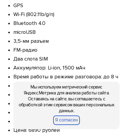
GPS
Wi-Fi (802.11b/g/n)
Bluetooth 4.0
microUSB
3,5-мм разъем
FM-радио
Два слота SIM
Аккумулятор: Li-ion, 1500 мАч
Время работы в режиме разговора: до 8 ч
Размеры: 124 х 64 х 10,95 мм
Мы используем метрический сервис
Яндекс.Метрика для анализа работы сайта.
Форм-фактор: моноблок с тачскрином
Оставаясь на сайте, вы соглашаетесь с
Тип: смартфон
обработкой этим сервисом ваших персональных
данных.
Дата анонса: октябрь 2012 года
Я согласен
Дата релиза: конец 2012 года
Цена: 6890 рублей