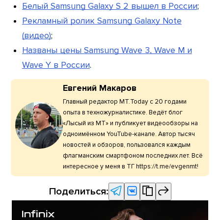
Белый Samsung Galaxy S 2 вышел в России
;
Рекламный ролик Samsung Galaxy Note
(видео)
;
Названы цены Samsung Wave 3, Wave M и
Wave Y в России
.
Евгений Макаров
Главный редактор МТ.Today с 20 годами
опыта в техножурналистике. Ведёт блог
«Лысый из МТ» и публикует видеообзоры на
одноимённом YouTube-канале. Автор тысяч
новостей и обзоров, пользовался каждым
флагманским смартфоном последних лет. Всё
интересное у меня в ТГ https://t.me/evgenmt!
Поделиться: