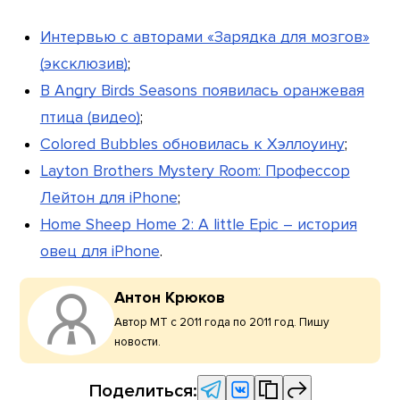
Интервью с авторами «Зарядка для мозгов»
(эксклюзив)
;
В Angry Birds Seasons появилась оранжевая
птица (видео)
;
Colored Bubbles обновилась к Хэллоуину
;
Layton Brothers Mystery Room: Профессор
Лейтон для iPhone
;
Home Sheep Home 2: A little Epic – история
овец для iPhone
.
Антон Крюков
Автор МТ с 2011 года по 2011 год. Пишу
новости.
Поделиться: