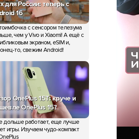
x для России: теперь с
droid 16
тоимбочка с сенсором телезума
ьше, чем у Vivo и Xiaomi! А ещё с
ибликовым экраном, eSIM и,
онец-то, свежим Android!
зор OnePlus 15T: круче и
шевле OnePlus 15?
е дольше работает, еще лучше
ет игры. Изучаем чудо-компакт
OnePlus