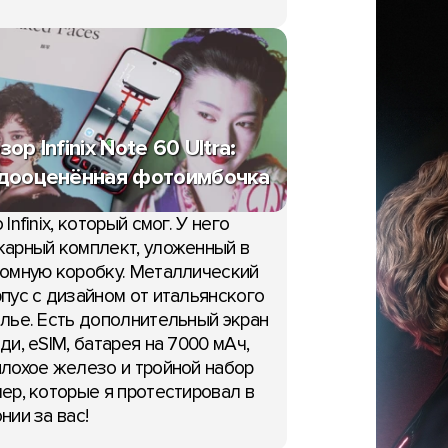
зор Infinix Note 60 Ultra:
дооценённая фотоимбочка
 Infinix, который смог. У него
арный комплект, уложенный в
омную коробку. Металлический
пус с дизайном от итальянского
лье. Есть дополнительный экран
ди, eSIM, батарея на 7000 мАч,
лохое железо и тройной набор
ер, которые я протестировал в
нии за вас!