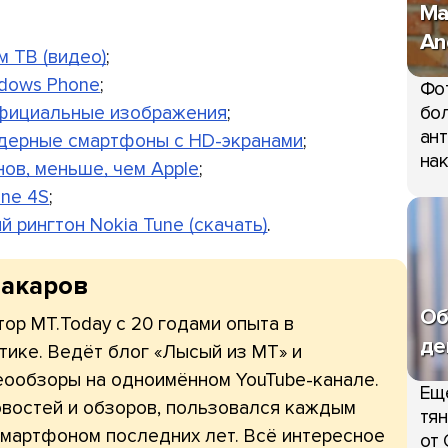
Ma
An
м ТВ (видео)
;
ndows Phone
;
Фо
 официальные изображения
;
бол
ант
ядерные смартфоны c HD-экранами
;
нак
нов, меньше, чем Apple
;
one 4S
;
 рингтон Nokia Tune (скачать)
.
Макаров
Об
ор МТ.Today с 20 годами опыта в
де
тике. Ведёт блог «Лысый из МТ» и
еообзоры на одноимённом YouTube-канале.
Ещ
овостей и обзоров, пользовался каждым
тян
мартфоном последних лет. Всё интересное
от 