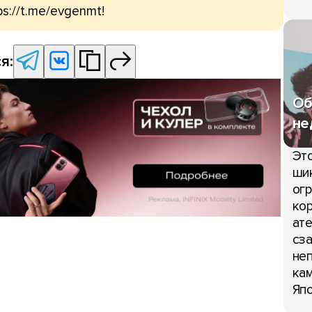
ps://t.me/evgenmt!
я:
Об
не
Это
шик
огр
кор
ате
сза
неп
кам
Япо