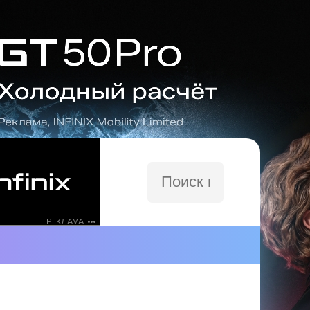
Поиск
по
сайту
РЕКЛАМА •••