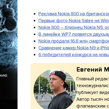
Реклама Nokia 800 на британско
Первые фото Nokia Sabre на Wi
Nokia 800 – близнец Nokia N9,
В линейке WP7 появятся двухъ
Nokia продала 16,8 млн смартфо
Сравнение камер Nokia N9 и iPh
6 победителей конкурса на новый
Евгений 
Главный редакт
техножурналис
публикует вид
Автор тысяч н
флагманским с