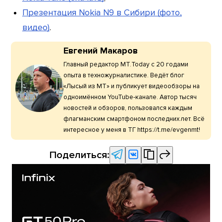
Презентация Nokia N9 в Сибири (фото,
видео)
.
Евгений Макаров
Главный редактор МТ.Today с 20 годами
опыта в техножурналистике. Ведёт блог
«Лысый из МТ» и публикует видеообзоры на
одноимённом YouTube-канале. Автор тысяч
новостей и обзоров, пользовался каждым
флагманским смартфоном последних лет. Всё
интересное у меня в ТГ https://t.me/evgenmt!
Поделиться: