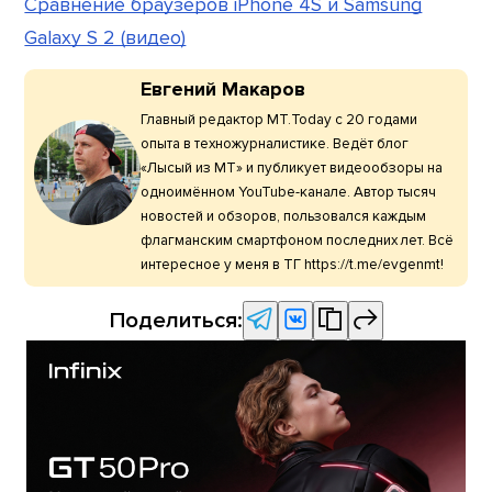
Сравнение браузеров iPhone 4S и Samsung
Galaxy S 2 (видео)
Евгений Макаров
Главный редактор МТ.Today с 20 годами
опыта в техножурналистике. Ведёт блог
«Лысый из МТ» и публикует видеообзоры на
одноимённом YouTube-канале. Автор тысяч
новостей и обзоров, пользовался каждым
флагманским смартфоном последних лет. Всё
интересное у меня в ТГ https://t.me/evgenmt!
Поделиться: