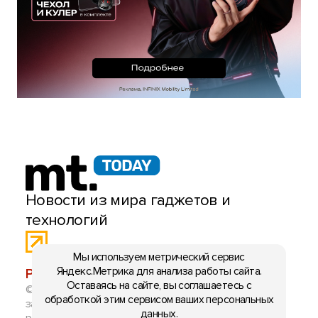
Новости из мира гаджетов и
технологий
Мы используем метрический сервис
Яндекс.Метрика для анализа работы сайта.
РЕКЛАМА:
mobiltelefon.ru@gmail.com
Оставаясь на сайте, вы соглашаетесь с
© 2006-2026 mt.today \ mobiltelefon.ru. Все права
обработкой этим сервисом ваших персональных
защищены. Использование материалов с сайта
данных.