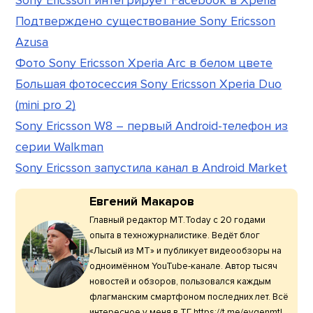
Sony Ericsson интегрирует Facebook в Xperia
Подтверждено существование Sony Ericsson
Azusa
Фото Sony Ericsson Xperia Arc в белом цвете
Большая фотосессия Sony Ericsson Xperia Duo
(mini pro 2)
Sony Ericsson W8 – первый Android-телефон из
серии Walkman
Sony Ericsson запустила канал в Android Market
Евгений Макаров
Главный редактор МТ.Today с 20 годами
опыта в техножурналистике. Ведёт блог
«Лысый из МТ» и публикует видеообзоры на
одноимённом YouTube-канале. Автор тысяч
новостей и обзоров, пользовался каждым
флагманским смартфоном последних лет. Всё
интересное у меня в ТГ https://t.me/evgenmt!