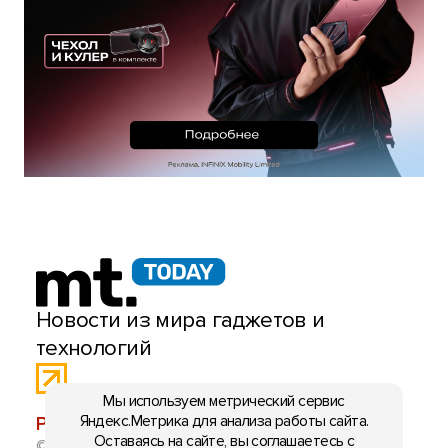
Новости из мира гаджетов и
технологий
Мы используем метрический сервис
Яндекс.Метрика для анализа работы сайта.
РЕКЛАМА:
mobiltelefon.ru@gmail.com
Оставаясь на сайте, вы соглашаетесь с
© 2006-2026 mt.today \ mobiltelefon.ru. Все права