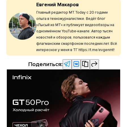
Евгений Макаров
Главный редактор МТ.Today с 20 годами
опыта в техножурналистике. Ведёт блог
«Лысый из МТ» и публикует видеообзоры на
одноимённом YouTube-канале. Автор тысяч
новостей и обзоров, пользовался каждым
флагманским смартфоном последних лет. Всё
интересное у меня в ТГ https://t.me/evgenmt!
Поделиться: