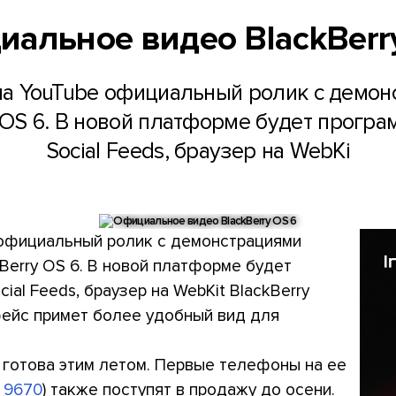
альное видео BlackBerr
а YouTube официальный ролик с демон
 OS 6. В новой платформе будет програ
Social Feeds, браузер на WebKi
 официальный ролик с демонстрациями
Berry OS 6. В новой платформе будет
al Feeds, браузер на WebKit BlackBerry
рфейс примет более удобный вид для
т готова этим летом. Первые телефоны на ее
y 9670
) также поступят в продажу до осени.