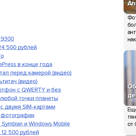
An
Фо
бол
ант
 9300
нак
 24 500 рублей
то
ePress в конце года
тал перед камерой (видео)
ьтитач (видео)
Об
мартфон с QWERTY и без
де
я любой точки планеты
 с двумя SIM-картами
Ещ
е фотографии
тян
т Symbian и Windows Mobile
от 
 12 500 рублей