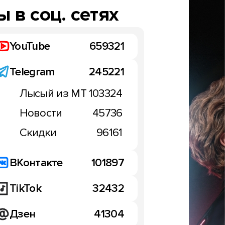
 в соц. сетях
YouTube
659321
Telegram
245221
Лысый из МТ
103324
Новости
45736
Скидки
96161
ВКонтакте
101897
TikTok
32432
Дзен
41304