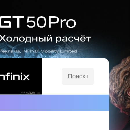
Поиск
по
сайту
РЕКЛАМА •••