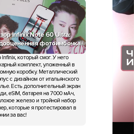
зор Infinix Note 60 Ultra:
дооценённая фотоимбочка
 Infinix, который смог. У него
арный комплект, уложенный в
омную коробку. Металлический
пус с дизайном от итальянского
лье. Есть дополнительный экран
ди, eSIM, батарея на 7000 мАч,
лохое железо и тройной набор
ер, которые я протестировал в
нии за вас!