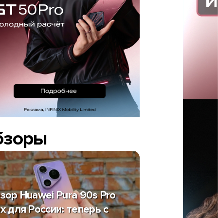
бзоры
зор Huawei Pura 90s Pro
x для России: теперь с