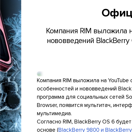
Офици
Компания RIM выложила н
нововведений BlackBerry
Компания RIM выложила на YouTube
особенностей и нововведений Black
программа для социальных сетей Soci
Browser, появится мультитач, инте
мультимедиа.
Согласно RIM, BlackBerry OS 6 буде
основе (
BlackBerry 9800 и BlackBerr