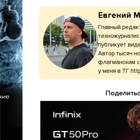
Евгений 
Главный редакт
техножурналис
публикует вид
Автор тысяч н
флагманским с
у меня в ТГ htt
Поделитьс