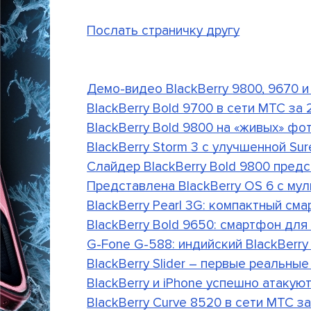
Послать страничку другу
Демо-видео BlackBerry 9800, 9670 и
BlackBerry Bold 9700 в сети МТС за
BlackBerry Bold 9800 на «живых» фо
BlackBerry Storm 3 с улучшенной Sur
Слайдер BlackBerry Bold 9800 предс
Представлена BlackBerry OS 6 с мул
BlackBerry Pearl 3G: компактный с
BlackBerry Bold 9650: смартфон дл
G-Fone G-588: индийский BlackBerry
BlackBerry Slider – первые реальны
BlackBerry и iPhone успешно атакую
BlackBerry Curve 8520 в сети МТС за