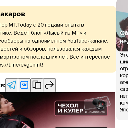
Макаров
ор МТ.Today с 20 годами опыта в
Об
тике. Ведёт блог «Лысый из МТ» и
еообзоры на одноимённом YouTube-канале.
не
овостей и обзоров, пользовался каждым
Это
мартфоном последних лет. Всё интересное
шик
ps://t.me/evgenmt!
огр
кор
ате
я:
сза
неп
кам
Япо