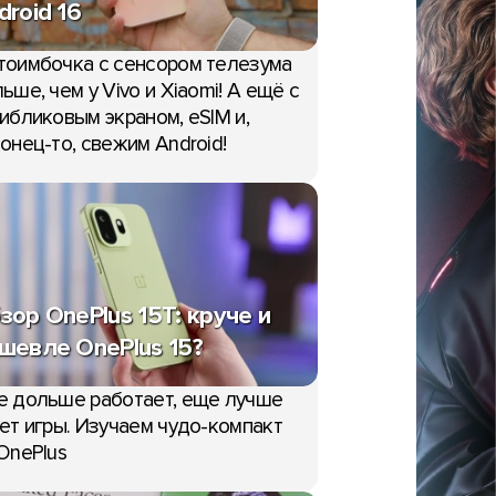
droid 16
тоимбочка с сенсором телезума
ьше, чем у Vivo и Xiaomi! А ещё с
ибликовым экраном, eSIM и,
онец-то, свежим Android!
зор OnePlus 15T: круче и
шевле OnePlus 15?
е дольше работает, еще лучше
ет игры. Изучаем чудо-компакт
OnePlus