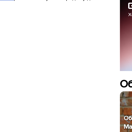
О
Об
Ma