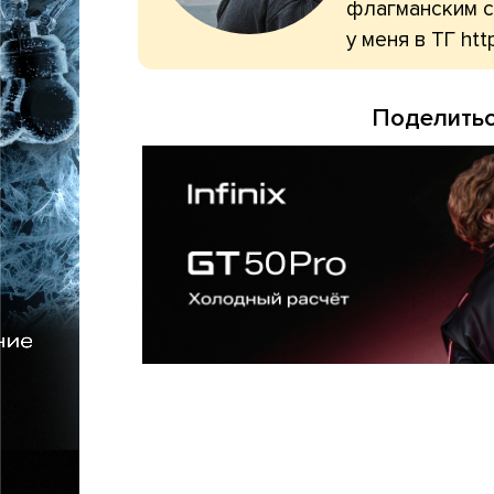
флагманским с
у меня в ТГ htt
Поделитьс