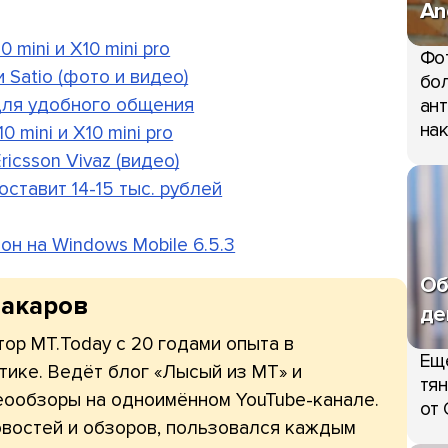
An
 mini и X10 mini pro
Фо
и Satio (фото и видео)
бол
 для удобного общения
ант
нак
0 mini и X10 mini pro
icsson Vivaz (видео)
оставит 14-15 тыс. рублей
н на Windows Mobile 6.5.3
Об
Макаров
де
ор МТ.Today с 20 годами опыта в
Ещ
тике. Ведёт блог «Лысый из МТ» и
тян
еообзоры на одноимённом YouTube-канале.
от 
овостей и обзоров, пользовался каждым