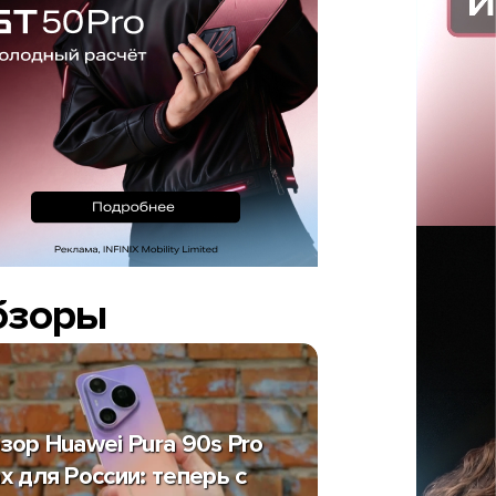
бзоры
зор Huawei Pura 90s Pro
x для России: теперь с