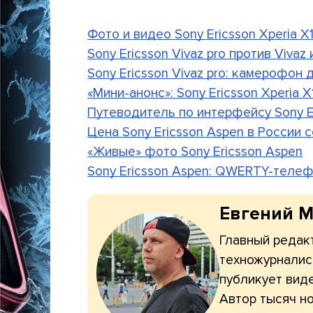
Фото и видео Sony Ericsson Xperia X10
Sony Ericsson Vivaz pro против Vivaz 
Sony Ericsson Vivaz pro: камерофон
«Мини-анонс»: Sony Ericsson Xperia X1
Путеводитель по интерфейсу Sony Er
Цена Sony Ericsson Aspen в России с
«Живые» фото Sony Ericsson Aspen
Sony Ericsson Aspen: QWERTY-телефо
Евгений 
Главный редакт
техножурналис
публикует вид
Автор тысяч н