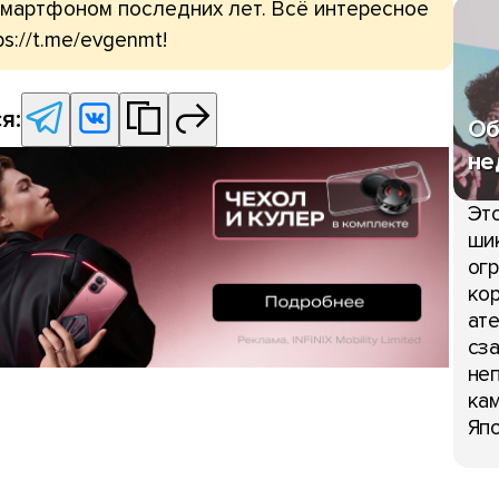
мартфоном последних лет. Всё интересное
ps://t.me/evgenmt!
я:
Об
не
Это
шик
огр
кор
ате
сза
неп
кам
Япо