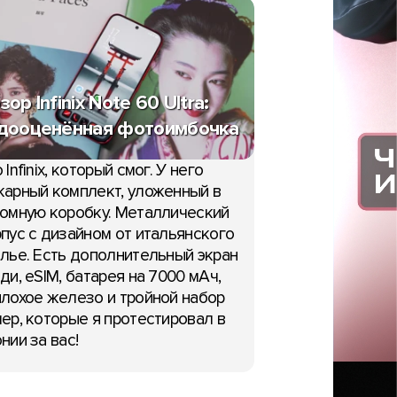
зор Infinix Note 60 Ultra:
дооценённая фотоимбочка
 Infinix, который смог. У него
арный комплект, уложенный в
омную коробку. Металлический
пус с дизайном от итальянского
лье. Есть дополнительный экран
ди, eSIM, батарея на 7000 мАч,
лохое железо и тройной набор
ер, которые я протестировал в
нии за вас!