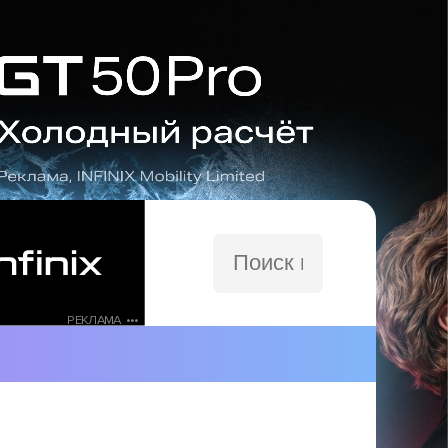
Поиск
по
сайту
РЕКЛАМА •••