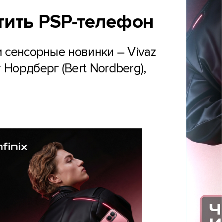
стить PSP-телефон
и сенсорные новинки – Vivaz
т Нордберг (Bert Nordberg),