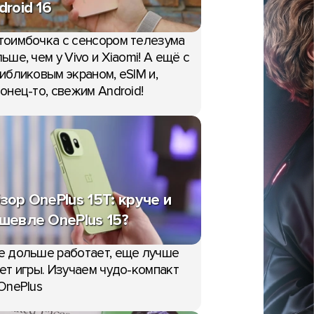
droid 16
тоимбочка с сенсором телезума
ьше, чем у Vivo и Xiaomi! А ещё с
ибликовым экраном, eSIM и,
онец-то, свежим Android!
зор OnePlus 15T: круче и
шевле OnePlus 15?
е дольше работает, еще лучше
ет игры. Изучаем чудо-компакт
OnePlus