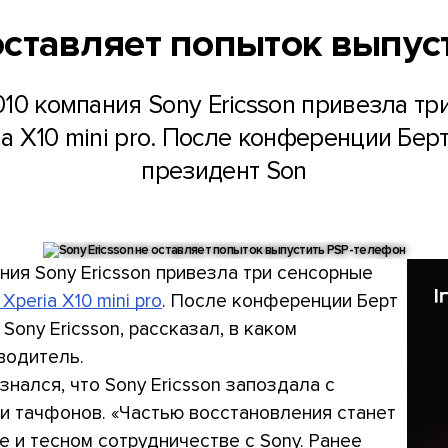
 оставляет попыток выпу
010 компания Sony Ericsson привезла тр
ria X10 mini pro. После конференции Бер
президент Son
ания Sony Ericsson привезла три сенсорные
 Xperia X10 mini pro
. После конференции Берт
 Sony Ericsson, рассказал, в каком
водитель.
знался, что Sony Ericsson запоздала с
и тачфонов. «Частью восстановления станет
е и тесном сотрудничестве с Sony. Ранее