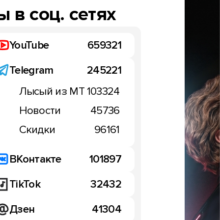
 в соц. сетях
YouTube
659321
Telegram
245221
Лысый из МТ
103324
Новости
45736
Скидки
96161
ВКонтакте
101897
TikTok
32432
Дзен
41304