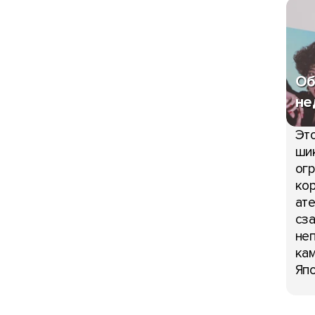
Об
не
Это
шик
огр
кор
ате
сза
неп
кам
Япо