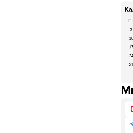
Ка
П
3
1
1
2
3
Мы