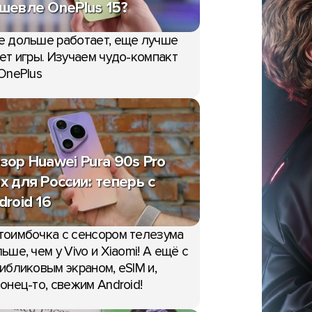
шевле OnePlus 15?
е дольше работает, еще лучше
ет игры. Изучаем чудо-компакт
OnePlus
зор Huawei Pura 90s Pro
x для России: теперь с
droid 16
тоимбочка с сенсором телезума
ьше, чем у Vivo и Xiaomi! А ещё с
ибликовым экраном, eSIM и,
онец-то, свежим Android!