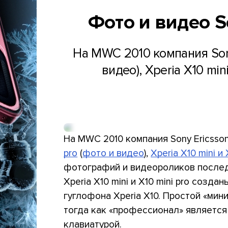
Фото и видео So
На MWC 2010 компания Sony
видео), Xperia X10 mi
На MWC 2010 компания Sony Ericsso
pro
(
фото и видео
),
Xperia X10 mini и 
фотографий и видеороликов послед
Xperia X10 mini и X10 mini pro созд
гуглофона Xperia X10. Простой «ми
тогда как «профессионал» являетс
клавиатурой.