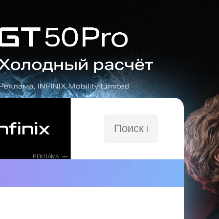
Поиск
по
сайту
РЕКЛАМА •••