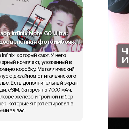
зор Infinix Note 60 Ultra:
дооценённая фотоимбочка
 Infinix, который смог. У него
арный комплект, уложенный в
омную коробку. Металлический
пус с дизайном от итальянского
лье. Есть дополнительный экран
ди, eSIM, батарея на 7000 мАч,
лохое железо и тройной набор
ер, которые я протестировал в
нии за вас!