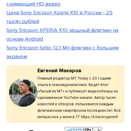
снимающий HD-видео
Цена Sony Ericsson Xperia X10 в России - 25
тысяч рублей
Sony Ericsson XPERIA X10: мощный флагман на
основе Android
Sony Ericsson Satio: 12,1-Мп флагман с большим
экраном
Евгений Макаров
Главный редактор МТ.Today с 20 годами
опыта в техножурналистике. Ведёт блог
«Лысый из МТ» и публикует видеообзоры на
одноимённом YouTube-канале. Автор тысяч
новостей и обзоров, пользовался каждым
флагманским смартфоном последних лет. Всё
интересное у меня в ТГ https://t.me/evgenmt!