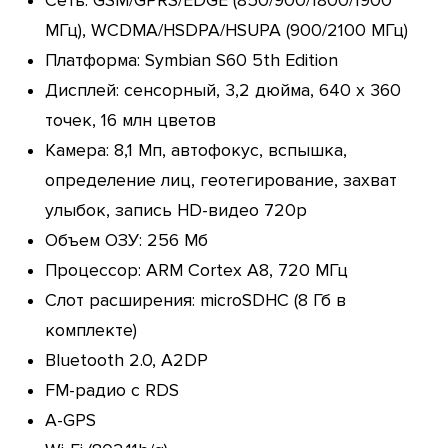
Сеть: GSM/GPRS/EDGE (850/900/1800/1900
МГц), WCDMA/HSDPA/HSUPA (900/2100 МГц)
Платформа: Symbian S60 5th Edition
Дисплей: сенсорный, 3,2 дюйма, 640 х 360
точек, 16 млн цветов
Камера: 8,1 Мп, автофокус, вспышка,
определение лиц, геотегирование, захват
улыбок, запись HD-видео 720p
Объем ОЗУ: 256 Мб
Процессор: ARM Cortex A8, 720 МГц
Слот расширения: microSDHC (8 Гб в
комплекте)
Bluetooth 2.0, A2DP
FM-радио с RDS
A-GPS