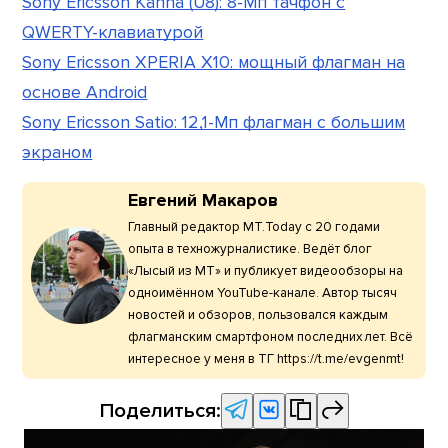
Sony Ericsson Kanna (U8): 8-Мп тачфон с
QWERTY-клавиатурой
Sony Ericsson XPERIA X10: мощный флагман на
основе Android
Sony Ericsson Satio: 12,1-Мп флагман с большим
экраном
Евгений Макаров
Главный редактор МТ.Today с 20 годами
опыта в техножурналистике. Ведёт блог
«Лысый из МТ» и публикует видеообзоры на
одноимённом YouTube-канале. Автор тысяч
новостей и обзоров, пользовался каждым
флагманским смартфоном последних лет. Всё
интересное у меня в ТГ https://t.me/evgenmt!
Поделиться: