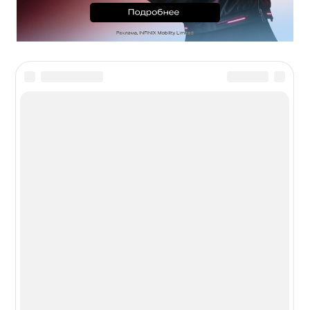
Новости из мира гаджетов и
технологий
РЕКЛАМА:
mobiltelefon.ru@gmail.com
© 2006-2026 mt.today \ mobiltelefon.ru. Все права
защищены. Использование материалов с сайта
разрешено при указании ссылки на данный ресурс.