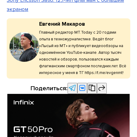
Sony Ericsson Satio: 12,1-Мп флагман с большим
экраном
Евгений Макаров
Главный редактор МТ.Today с 20 годами
опыта в техножурналистике. Ведёт блог
«Лысый из МТ» и публикует видеообзоры на
одноимённом YouTube-канале. Автор тысяч
новостей и обзоров, пользовался каждым
флагманским смартфоном последних лет. Всё
интересное у меня в ТГ https://t.me/evgenmt!
Поделиться: