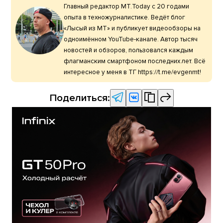
Главный редактор МТ.Today с 20 годами
опыта в техножурналистике. Ведёт блог
«Лысый из МТ» и публикует видеообзоры на
одноимённом YouTube-канале. Автор тысяч
новостей и обзоров, пользовался каждым
флагманским смартфоном последних лет. Всё
интересное у меня в ТГ https://t.me/evgenmt!
Поделиться: