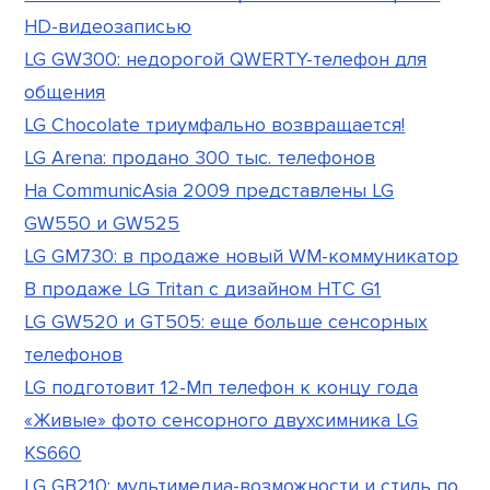
HD-видеозаписью
LG GW300: недорогой QWERTY-телефон для
общения
LG Chocolate триумфально возвращается!
LG Arena: продано 300 тыс. телефонов
На CommunicAsia 2009 представлены LG
GW550 и GW525
LG GM730: в продаже новый WM-коммуникатор
В продаже LG Tritan с дизайном HTC G1
LG GW520 и GT505: еще больше сенсорных
телефонов
LG подготовит 12-Мп телефон к концу года
«Живые» фото сенсорного двухсимника LG
KS660
LG GB210: мультимедиа-возможности и стиль по