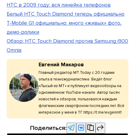
HTC в 2009 году: вся линейка телефонов
Белый HTC Touch Diamond теперь официально
T-Mobile G1 официально: много «живых» фото,
демо-ролики
Обзор: HTC Touch Diamond против Samsung i900
Omnia
Евгений Макаров
Главный редактор МТ.Today с 20 годами
опыта в техножурналистике. Ведёт блог
«Лысый из МТ» и публикует видеообзоры на
одноимённом YouTube-канале. Автор тысяч
новостей и обзоров, пользовался каждым
флагманским смартфоном последних лет. Всё
интересное у меня в ТГ https://t.me/evgenmt!
Поделиться: