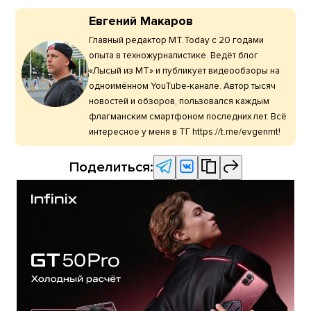
Евгений Макаров
Главный редактор МТ.Today с 20 годами
опыта в техножурналистике. Ведёт блог
«Лысый из МТ» и публикует видеообзоры на
одноимённом YouTube-канале. Автор тысяч
новостей и обзоров, пользовался каждым
флагманским смартфоном последних лет. Всё
интересное у меня в ТГ https://t.me/evgenmt!
Поделиться: