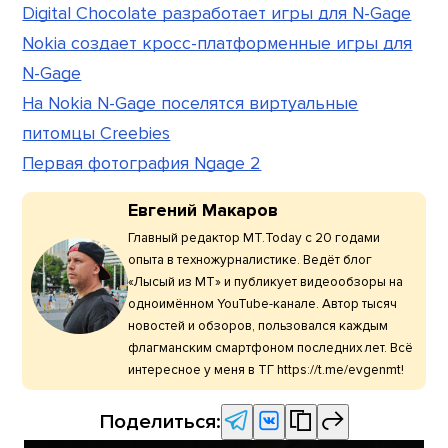
Digital Chocolate разработает игры для N-Gage
Nokia создает кросс-платформенные игры для
N-Gage
На Nokia N-Gage поселятся виртуальные
питомцы Creebies
Первая фотография Ngage 2
Евгений Макаров
Главный редактор МТ.Today с 20 годами
опыта в техножурналистике. Ведёт блог
«Лысый из МТ» и публикует видеообзоры на
одноимённом YouTube-канале. Автор тысяч
новостей и обзоров, пользовался каждым
флагманским смартфоном последних лет. Всё
интересное у меня в ТГ https://t.me/evgenmt!
Поделиться: