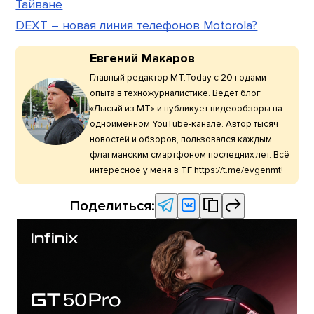
Тайване
DEXT – новая линия телефонов Motorola?
Евгений Макаров
Главный редактор МТ.Today с 20 годами
опыта в техножурналистике. Ведёт блог
«Лысый из МТ» и публикует видеообзоры на
одноимённом YouTube-канале. Автор тысяч
новостей и обзоров, пользовался каждым
флагманским смартфоном последних лет. Всё
интересное у меня в ТГ https://t.me/evgenmt!
Поделиться: