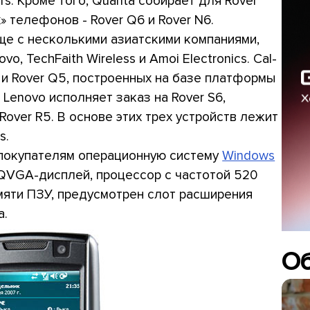
s. Кроме того, Quanta собирает для Rover
 телефонов - Rover Q6 и Rover N6.
еще с несколькими азиатскими компаниями,
vo, TechFaith Wireless и Amoi Electronics. Cal-
и Rover Q5, построенных на базе платформы
 Lenovo исполняет заказ на Rover S6,
 Rover R5. В основе этих трех устройств лежит
s.
 покупателям операционную систему
Windows
 QVGA-дисплей, процессор с частотой 520
мяти ПЗУ, предусмотрен слот расширения
а.
О