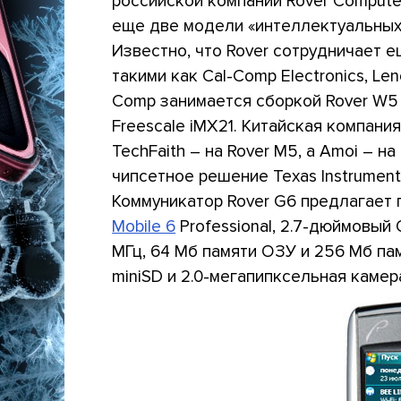
российской компании Rover Computer
еще две модели «интеллектуальных»
Известно, что Rover сотрудничает 
такими как Cal-Comp Electronics, Leno
Comp занимается сборкой Rover W5 
Freescale iMX21. Китайская компания
TechFaith – на Rover M5, а Amoi – на
чипсетное решение Texas Instrument
Коммуникатор Rover G6 предлагает
Mobile 6
Professional, 2.7-дюймовый
МГц, 64 Мб памяти ОЗУ и 256 Мб па
miniSD и 2.0-мегапипксельная камер