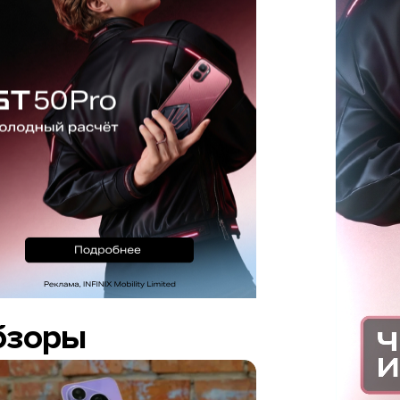
бзоры