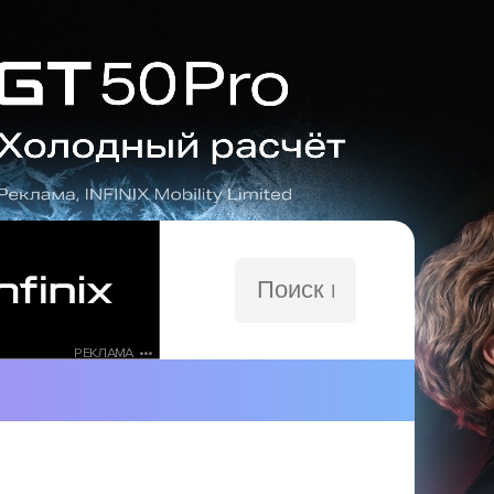
Поиск
по
сайту
РЕКЛАМА •••