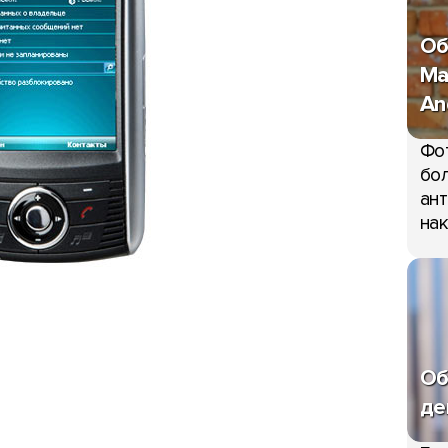
Об
Ma
An
Фо
бол
ант
нак
Об
де