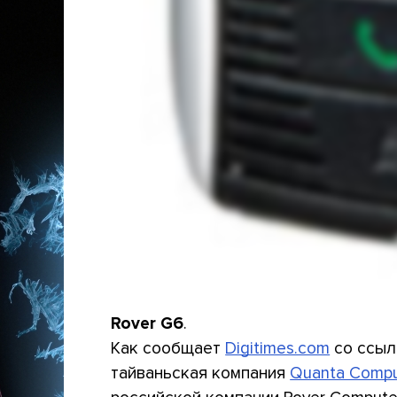
Rover G6
.
Как сообщает
Digitimes.com
со ссылк
тайваньская компания
Quanta Compu