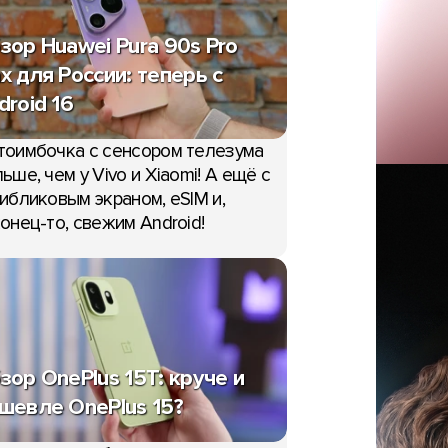
зор Huawei Pura 90s Pro
x для России: теперь с
droid 16
тоимбочка с сенсором телезума
ьше, чем у Vivo и Xiaomi! А ещё с
ибликовым экраном, eSIM и,
онец-то, свежим Android!
зор OnePlus 15T: круче и
шевле OnePlus 15?