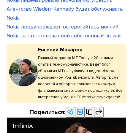
Nokia лицензировала технологию VibeTonz
Агентство Wieden+Kennedy будет обслуживать
Nokia
Nokia предупреждает: остерегайтесь молний
Nokia запатентовала свой собственный firewall
Евгений Макаров
Главный редактор МТ.Today с 20 годами
опыта в техножурналистике. Ведёт блог
«Лысый из МТ» и публикует видеообзоры на
одноимённом YouTube-канале. Автор тысяч
новостей и обзоров, пользовался каждым
флагманским смартфоном последних лет. Всё
интересное у меня в ТГ https://t.me/evgenmt!
Поделиться: